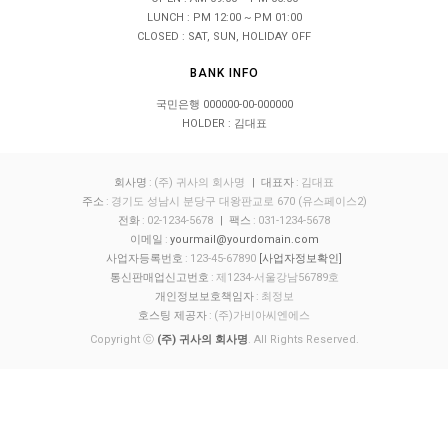
LUNCH : PM 12:00 ~ PM 01:00
CLOSED : SAT, SUN, HOLIDAY OFF
BANK INFO
국민은행 000000-00-000000
HOLDER : 김대표
회사명
:
(주) 귀사의 회사명
| 대표자
:
김대표
주소
:
경기도 성남시 분당구 대왕판교로 670 (유스페이스2)
전화
:
02-1234-5678
| 팩스
:
031-1234-5678
이메일
:
yourmail@yourdomain.com
사업자등록번호
:
123-45-67890
[사업자정보확인]
통신판매업신고번호
:
제1234-서울강남56789호
개인정보보호책임자
:
최정보
호스팅 제공자
:
(주)가비아씨엔에스
Copyright ⓒ
(주) 귀사의 회사명
. All Rights Reserved.