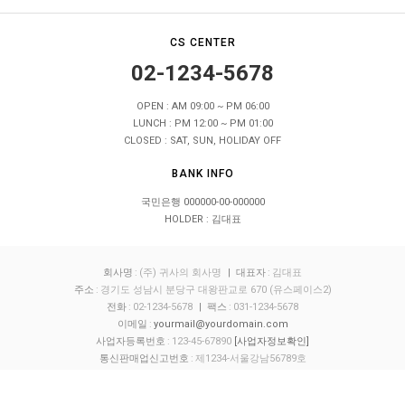
CS CENTER
02-1234-5678
OPEN : AM 09:00 ~ PM 06:00
LUNCH : PM 12:00 ~ PM 01:00
CLOSED : SAT, SUN, HOLIDAY OFF
BANK INFO
국민은행 000000-00-000000
HOLDER : 김대표
회사명
:
(주) 귀사의 회사명
| 대표자
:
김대표
주소
:
경기도 성남시 분당구 대왕판교로 670 (유스페이스2)
전화
:
02-1234-5678
| 팩스
:
031-1234-5678
이메일
:
yourmail@yourdomain.com
사업자등록번호
:
123-45-67890
[사업자정보확인]
통신판매업신고번호
:
제1234-서울강남56789호
개인정보보호책임자
:
최정보
호스팅 제공자
:
(주)가비아씨엔에스