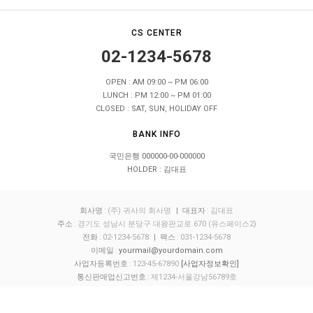
CS CENTER
02-1234-5678
OPEN : AM 09:00 ~ PM 06:00
LUNCH : PM 12:00 ~ PM 01:00
CLOSED : SAT, SUN, HOLIDAY OFF
BANK INFO
국민은행 000000-00-000000
HOLDER : 김대표
회사명
:
(주) 귀사의 회사명
| 대표자
:
김대표
주소
:
경기도 성남시 분당구 대왕판교로 670 (유스페이스2)
전화
:
02-1234-5678
| 팩스
:
031-1234-5678
이메일
:
yourmail@yourdomain.com
사업자등록번호
:
123-45-67890
[사업자정보확인]
통신판매업신고번호
:
제1234-서울강남56789호
개인정보보호책임자
:
최정보
호스팅 제공자
:
(주)가비아씨엔에스